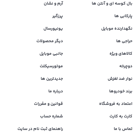
بال کوسه ای و آنتن ها
آرم و نشان
پارکابی ها
پرزگیر
نگهدارنده موبایل
یونیورسال
حراجی ها
دیگر محصولات
کالاهای ویژه
جانبی موبایل
دوچرخه
موتورسیکلت
نوار ضد لغزش
جدیدترین ها
برند خودروها
درباره ما
اعتماد به فروشگاه
قوانین و مقررات
کارت به کارت
شماره حساب
تماس با ما
راهنمای ثبت نام در سایت