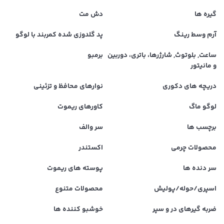
گیره ها
دش مت
آرم وسط رینگ
پد گلدوزی شده کمربند با لوگو
ساعت, بلوتوث, شارژرها، باتری، دوربین
برمبو
و مانیتور
دریچه های دکوری
نوارهای محافظ و تزئینی
لوگو ماگ
کاورهای ریموت
برچسب ها
سر والف
محصولات چرمی
اکستندر
سر دنده ها
پوسته های ریموت
اسپری/حوله/پولیش
محصولات متنوع
ضربه گیرهای در و سپر
خوشبو کننده ها