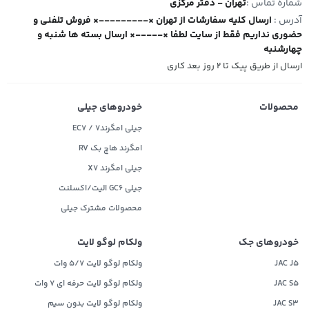
شماره تماس :
تهران - دفتر مرکزی
آدرس :
ارسال کلیه سفارشات از تهران ×---------× فروش تلفنی و
حضوری نداریم فقط از سایت لطفا ×-----× ارسال بسته ها شنبه و
چهارشنبه
ارسال از طریق پیک تا ۲ روز بعد کاری
محصولات
خودروهای جیلی
جیلی امگرند۷ / EC7
امگرند هاچ بک RV
جیلی امگرند X7
جیلی GC6 الیت/اکسلنت
محصولات مشترک جیلی
خودروهای جک
ولکام لوگو لایت
JAC J5
ولکام لوگو لایت 5/7 وات
JAC S5
ولکام لوگو لایت حرفه ای 7 وات
JAC S3
ولکام لوگو لایت بدون سیم