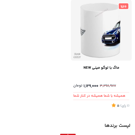
%66
ماگ با لوگو مینی NEW
1,129,000
تومان
3,298,977
همیشه با شما همیشه در کنار شما
(1
رای
)
5
لیست برندها