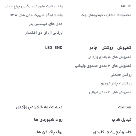
JAC J3
ولکام لایت فابریک جایگزین چراغ فعلی
محصولات مشترک خودروهای جک
ولکام لوگو فابریک مدل های BMW
مدل های مرسدس بنز
پارکابی ال ای دی افکتدار
کفپوش - روکش - چادر
LED‌-SMD
کفپوش های 5 بعدی وارداتی
کفپوش های 3 بعدی صندوق وارداتی
روکش صندلی
روکش / چادر خودرو
کفپوش های ۳ بعدی ایرانی
هدلایت
دیلایت/مه شکن/پروژکتور
تبدیل شاپ
رو داشبوردی ها
جاسوئیچی/ جا کلیدی
برف پاک کن ها