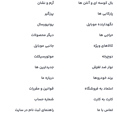
بال کوسه ای و آنتن ها
آرم و نشان
پارکابی ها
پرزگیر
نگهدارنده موبایل
یونیورسال
حراجی ها
دیگر محصولات
کالاهای ویژه
جانبی موبایل
دوچرخه
موتورسیکلت
نوار ضد لغزش
جدیدترین ها
برند خودروها
درباره ما
اعتماد به فروشگاه
قوانین و مقررات
کارت به کارت
شماره حساب
تماس با ما
راهنمای ثبت نام در سایت