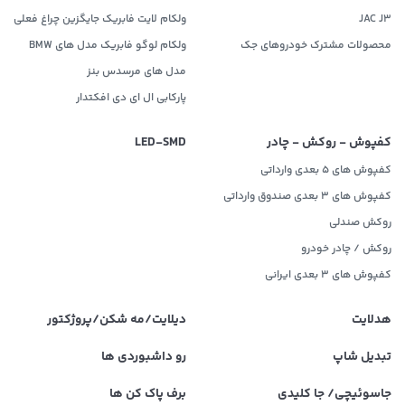
JAC J3
ولکام لایت فابریک جایگزین چراغ فعلی
محصولات مشترک خودروهای جک
ولکام لوگو فابریک مدل های BMW
مدل های مرسدس بنز
پارکابی ال ای دی افکتدار
کفپوش - روکش - چادر
LED‌-SMD
کفپوش های 5 بعدی وارداتی
کفپوش های 3 بعدی صندوق وارداتی
روکش صندلی
روکش / چادر خودرو
کفپوش های ۳ بعدی ایرانی
هدلایت
دیلایت/مه شکن/پروژکتور
تبدیل شاپ
رو داشبوردی ها
جاسوئیچی/ جا کلیدی
برف پاک کن ها