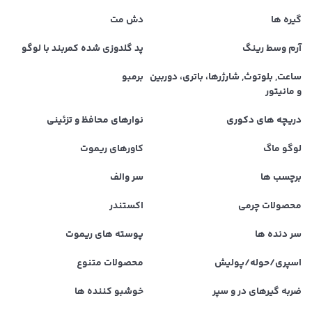
گیره ها
دش مت
آرم وسط رینگ
پد گلدوزی شده کمربند با لوگو
ساعت, بلوتوث, شارژرها، باتری، دوربین
برمبو
و مانیتور
دریچه های دکوری
نوارهای محافظ و تزئینی
لوگو ماگ
کاورهای ریموت
برچسب ها
سر والف
محصولات چرمی
اکستندر
سر دنده ها
پوسته های ریموت
اسپری/حوله/پولیش
محصولات متنوع
ضربه گیرهای در و سپر
خوشبو کننده ها