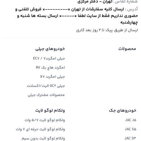
شماره تماس :
تهران - دفتر مرکزی
آدرس :
ارسال کلیه سفارشات از تهران ×---------× فروش تلفنی و
حضوری نداریم فقط از سایت لطفا ×-----× ارسال بسته ها شنبه و
چهارشنبه
ارسال از طریق پیک تا ۲ روز بعد کاری
محصولات
خودروهای جیلی
جیلی امگرند۷ / EC7
امگرند هاچ بک RV
جیلی امگرند X7
جیلی GC6 الیت/اکسلنت
محصولات مشترک جیلی
خودروهای جک
ولکام لوگو لایت
JAC J5
ولکام لوگو لایت 5/7 وات
JAC S5
ولکام لوگو لایت حرفه ای 7 وات
JAC S3
ولکام لوگو لایت بدون سیم