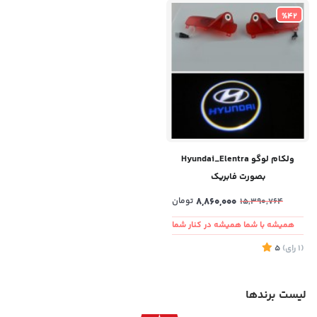
%42
ولکام لوگو Hyundai_Elentra
بصورت فابریک
8,860,000
تومان
15,390,764
همیشه با شما همیشه در کنار شما
(1
رای
)
5
لیست برندها