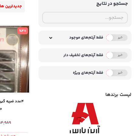
جستجو در نتایج
جدیدترین ها
%47
فقط آیتم‌های موجود
خیر
بله
فقط آیتم‌های تخفیف دار
خیر
بله
فقط آیتم‌های ویژه
خیر
بله
لیست برندها
4عدد ضربه گی
حر
84,989