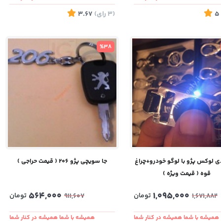
5
(3
رای
)
3.67
%38
دی لوکس پژو با لوگو خودرو+چراغ
جا سویچی پژو 206 ( قیمت حراجی )
قوه ( قیمت ویژه )
564,000
1,095,000
تومان
تومان
911,607
1,671,882
همیشه با شما همیشه در کنار شما
همیشه با شما همیشه در کنار شما