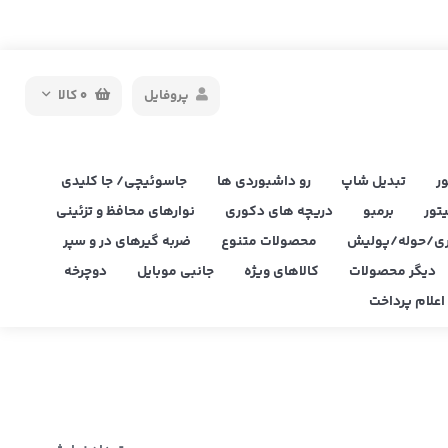
پروفایل
0
کالا
ر
تبدیل شاپ
رو داشبوردی ها
جاسوئیچی/ جا کلیدی
یتور
برمبو
دریچه های دکوری
نوارهای محافظ و تزئینی
ی/حوله/پولیش
محصولات متنوع
ضربه گیرهای در و سپر
دیگر محصولات
کالاهای ویژه
جانبی موبایل
دوچرخه
علام پرداخت