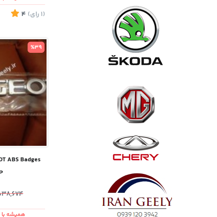
(1
رای
)
4
%39
حر
538,674
همیشه با ش