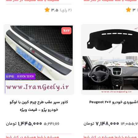
همیشه با شما همیشه در کنار شما
همیشه با شما همیشه در کنار شما
3
(2
رای
)
3.5
%72
بوردی خودرو Peugeot 207
کاور سپر عقب طرح چرم کربن با لوگو
خودرو پژو - قیمت ویژه
1,445,000
7,148,000
تومان
تومان
5,241,116
14,055,7
همیشه با شما همیشه در کنار شما
همیشه با شما همیشه در کنار شما