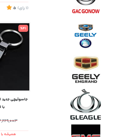
(1
رای
)
5
%41
با 
2,229,003
همیشه با ش