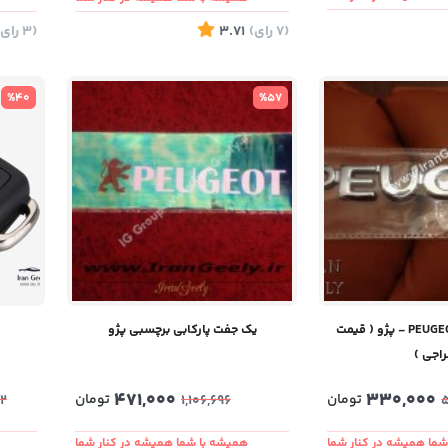
(7
رای
)
3.71
(3
رای
%40
%57
PEUGEOT ABS Badges - پژو ( قیمت
یک جفت پارکابی برچسبی پژو
اجی )
471,000
330,000
تومان
تومان
2
1,106,696
ما همیشه در کنار شما
همیشه با شما همیشه در کنار شما