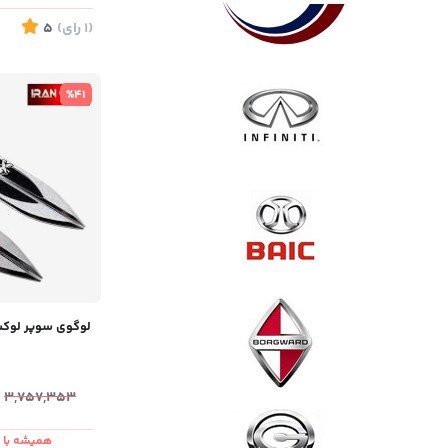
(1
رای
)
5
%41
لوگوی سوپر لوکس فلز
3,757,353
همیشه با ش