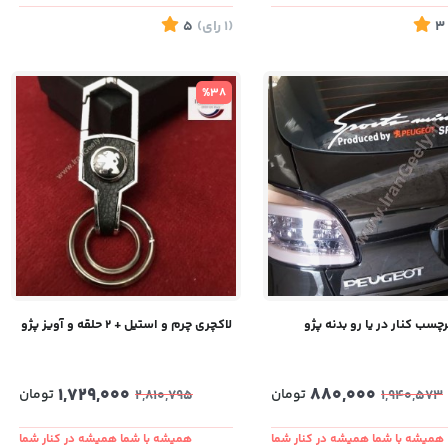
3
(1
رای
)
5
%38
رچسب کنار در یا رو بدنه پژو
لاکچری چرم و استیل + ۲ حلقه و آویز پژو
1,729,000
880,000
تومان
تومان
2,810,795
1,940,573
همیشه با شما همیشه در کنار شما
همیشه با شما همیشه در کنار شما