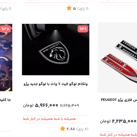
(1
رای
)
5
(1
رای
)
%35
%49
ولکام لوگو لایت 7 وات با لوگو جدید پژو
ی پژو PEUGEOT
جا کلی
5,966,000
تومان
11,625,409
همیشه با شما همیشه در کنار شما
2,235,000
تومان
(8
رای
)
2.88
ما همیشه در کنار شما