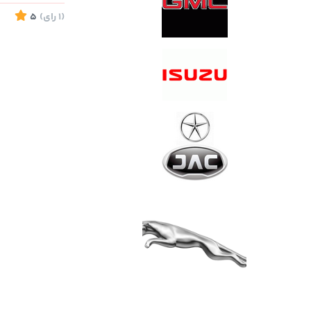
(1
رای
)
5