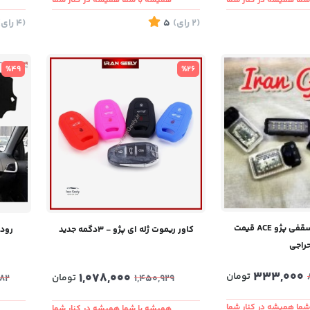
ما همیشه در کنار شما
همیشه با شما همیشه در کنار شما
(2
رای
)
5
(4
رای
)
%49
%26
چراغ ال ای دی سقفی پژو ACE قیمت
کاور ریموت ژله ای پژو - ۳دگمه جدید
روداش
راجی
333,000
1,078,000
تومان
تومان
82
1,450,929
ما همیشه در کنار شما
همیشه با شما همیشه در کنار شما