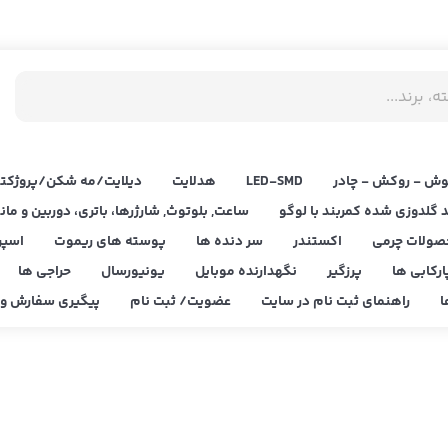
ش - روکش - چادر
LED‌-SMD
هدلایت
دیلایت/مه شکن/پروژکتو
د گلدوزی شده کمربند با لوگو
ساعت, بلوتوث, شارژرها، باتری، دوربین و مان
صولات چرمی
اکستندر
سر دنده ها
پوسته های ریموت
اسپر
ارکابی ها
پرزگیر
نگهدارنده موبایل
یونیورسال
حراجی ها
ا
راهنمای ثبت نام در سایت
عضویت/ ثبت نام
پیگیری سفارش و ا