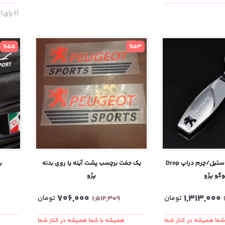
(1
رای
)
%55
%53
جاسوئیچی جدید استیل/چرم دراپ Drop
یک جفت برچسب پشت آینه یا روی بدنه
ب
لوگو پژو
پژو
706,000
1,313,000
تومان
تومان
1,512,309
ما همیشه در کنار شما
همیشه با شما همیشه در کنار شما