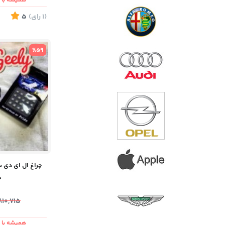
همیشه با ش
(1
رای
)
5
%59
ح
810,715
همیشه با ش