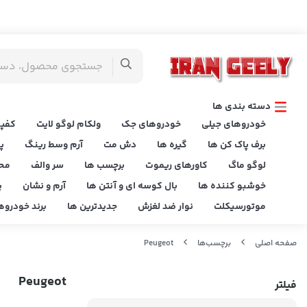
دسته بندی ها
خودروهای جیلی
خودروهای جک
ولکام لوگو لایت
کفپو
برف پاک کن ها
گیره ها
دش مت
آرم وسط رینگ
پ
لوگو ماگ
کاورهای ریموت
برچسب ها
سر والف
مح
خوشبو کننده ها
بال کوسه ای و آنتن ها
آرم و نشان
پ
موتورسیکلت
نوار ضد لغزش
جدیدترین ها
برند خودروه
صفحه اصلی
برچسب‌ها
Peugeot
Peugeot
فیلتر