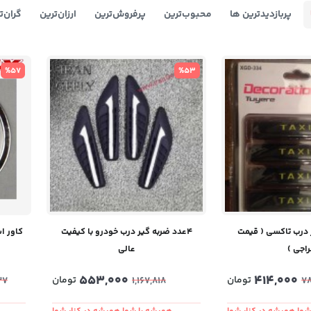
پربازدیدترین ها
محبوب‌‌ترین
پرفروش‌ترین
ارزان‌ترین
گران‌ت
%57
%53
ر درب تاکسی ( قیمت
4عدد ضربه گیر درب خودرو با کیفیت
اجی )
عالی
553,000
414,000
تومان
تومان
37
1,167,818
7