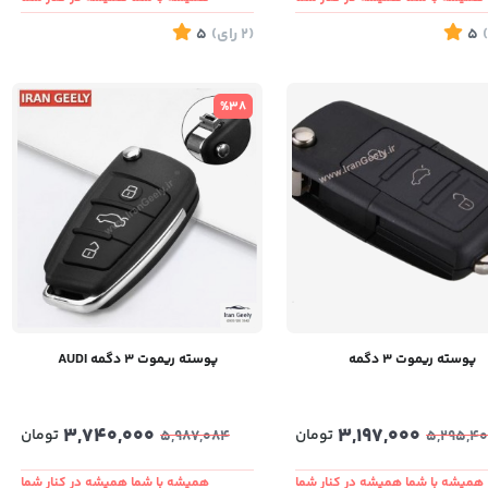
)
5
(2
رای
)
5
%38
پوسته ریموت ۳ دگمه
پوسته ریموت ۳ دگمه AUDI
3,740,000
3,197,000
تومان
تومان
5,987,084
5,295,40
همیشه با شما همیشه در کنار شما
همیشه با شما همیشه در کنار شما