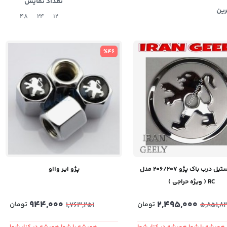
تعداد نمایش
رین
48
24
12
%46
کاور استیل درب باک پژو 206/207 مدل
پژو ایر وااو
RC ( ویژه حراجی )
944,000
2,495,000
تومان
تومان
1,763,251
5,851,8