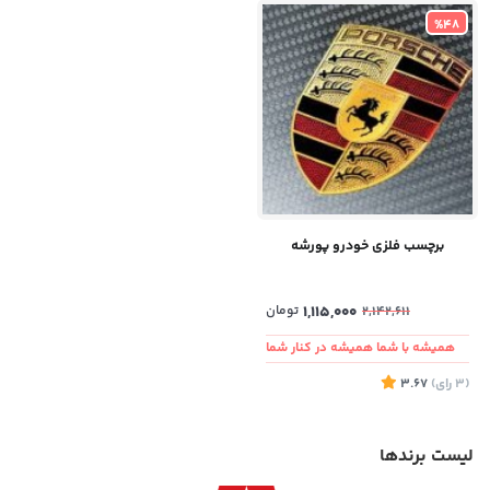
%48
برچسب فلزی خودرو پورشه
1,115,000
تومان
2,142,611
همیشه با شما همیشه در کنار شما
(3
رای
)
3.67
لیست برندها