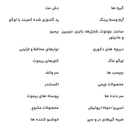
گیره ها
دش مت
آرم وسط رینگ
پد گلدوزی شده کمربند با لوگو
ساعت, بلوتوث, شارژرها، باتری، دوربین
برمبو
و مانیتور
دریچه های دکوری
نوارهای محافظ و تزئینی
لوگو ماگ
کاورهای ریموت
برچسب ها
سر والف
محصولات چرمی
اکستندر
سر دنده ها
پوسته های ریموت
اسپری/حوله/پولیش
محصولات متنوع
ضربه گیرهای در و سپر
خوشبو کننده ها