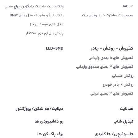
JAC J3
ولکام لایت فابریک جایگزین چراغ فعلی
محصولات مشترک خودروهای جک
ولکام لوگو فابریک مدل های BMW
مدل های مرسدس بنز
پارکابی ال ای دی افکتدار
کفپوش - روکش - چادر
LED‌-SMD
کفپوش های 5 بعدی وارداتی
کفپوش های 3 بعدی صندوق وارداتی
روکش صندلی
روکش / چادر خودرو
کفپوش های ۳ بعدی ایرانی
هدلایت
دیلایت/مه شکن/پروژکتور
تبدیل شاپ
رو داشبوردی ها
جاسوئیچی/ جا کلیدی
برف پاک کن ها