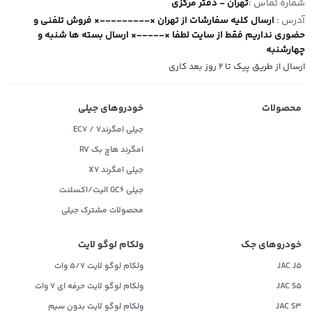
شماره تماس :
تهران - دفتر مرکزی
آدرس :
ارسال کلیه سفارشات از تهران ×---------× فروش تلفنی و
حضوری نداریم فقط از سایت لطفا ×-----× ارسال بسته ها شنبه و
چهارشنبه
ارسال از طریق پیک تا ۲ روز بعد کاری
محصولات
خودروهای جیلی
جیلی امگرند۷ / EC7
امگرند هاچ بک RV
جیلی امگرند X7
جیلی GC6 الیت/اکسلنت
محصولات مشترک جیلی
خودروهای جک
ولکام لوگو لایت
JAC J5
ولکام لوگو لایت 5/7 وات
JAC S5
ولکام لوگو لایت حرفه ای 7 وات
JAC S3
ولکام لوگو لایت بدون سیم