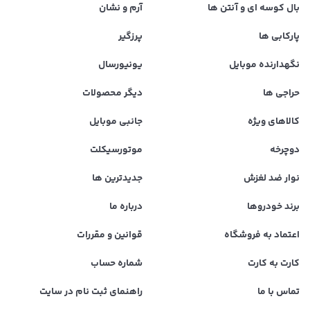
بال کوسه ای و آنتن ها
آرم و نشان
پارکابی ها
پرزگیر
نگهدارنده موبایل
یونیورسال
حراجی ها
دیگر محصولات
کالاهای ویژه
جانبی موبایل
دوچرخه
موتورسیکلت
نوار ضد لغزش
جدیدترین ها
برند خودروها
درباره ما
اعتماد به فروشگاه
قوانین و مقررات
کارت به کارت
شماره حساب
تماس با ما
راهنمای ثبت نام در سایت