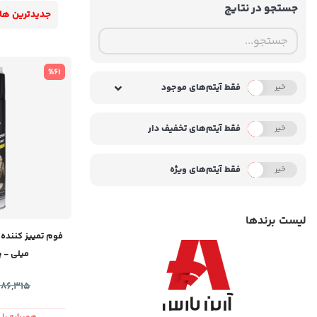
جستجو در نتایج
جدیدترین ها
%61
فقط آیتم‌های موجود
خیر
بله
فقط آیتم‌های تخفیف دار
خیر
بله
فقط آیتم‌های ویژه
خیر
بله
لیست برندها
میلی - پ
486,315