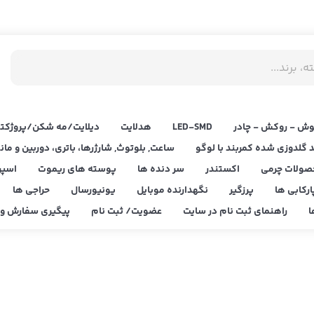
ش - روکش - چادر
LED‌-SMD
هدلایت
دیلایت/مه شکن/پروژکتو
د گلدوزی شده کمربند با لوگو
ساعت, بلوتوث, شارژرها، باتری، دوربین و مان
صولات چرمی
اکستندر
سر دنده ها
پوسته های ریموت
اسپر
ارکابی ها
پرزگیر
نگهدارنده موبایل
یونیورسال
حراجی ها
ا
راهنمای ثبت نام در سایت
عضویت/ ثبت نام
پیگیری سفارش و ا