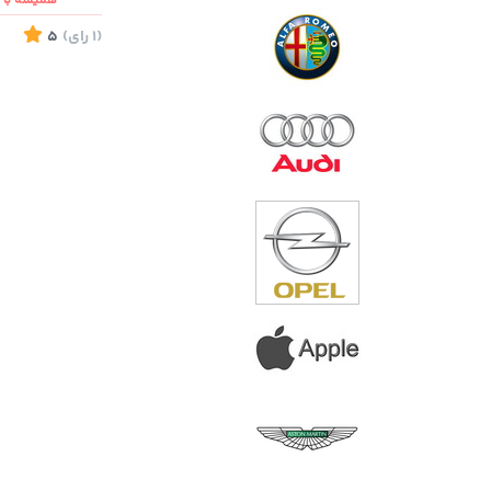
همیشه با ش
(1
رای
)
5