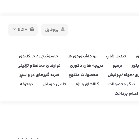
پروفایل
0
کالا
ر
تبدیل شاپ
رو داشبوردی ها
جاسوئیچی/ جا کلیدی
یتور
برمبو
دریچه های دکوری
نوارهای محافظ و تزئینی
ی/حوله/پولیش
محصولات متنوع
ضربه گیرهای در و سپر
دیگر محصولات
کالاهای ویژه
جانبی موبایل
دوچرخه
علام پرداخت