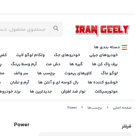
دسته بندی ها
خودروهای جیلی
خودروهای جک
ولکام لوگو لایت
کفپو
برف پاک کن ها
گیره ها
دش مت
آرم وسط رینگ
پ
لوگو ماگ
کاورهای ریموت
برچسب ها
سر والف
مح
خوشبو کننده ها
بال کوسه ای و آنتن ها
آرم و نشان
پ
موتورسیکلت
نوار ضد لغزش
جدیدترین ها
برند خودروه
صفحه اصلی
برچسب‌ها
Power
Power
فیلتر