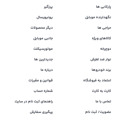
پارکابی ها
پرزگیر
نگهدارنده موبایل
یونیورسال
حراجی ها
دیگر محصولات
کالاهای ویژه
جانبی موبایل
دوچرخه
موتورسیکلت
نوار ضد لغزش
جدیدترین ها
برند خودروها
درباره ما
اعتماد به فروشگاه
قوانین و مقررات
کارت به کارت
شماره حساب
تماس با ما
راهنمای ثبت نام در سایت
عضویت/ ثبت نام
پیگیری سفارش