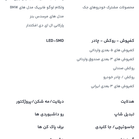
محصولات مشترک خودروهای جک
ولکام لوگو فابریک مدل های BMW
مدل های مرسدس بنز
پارکابی ال ای دی افکتدار
کفپوش - روکش - چادر
LED‌-SMD
کفپوش های 5 بعدی وارداتی
کفپوش های 3 بعدی صندوق وارداتی
روکش صندلی
روکش / چادر خودرو
کفپوش های ۳ بعدی ایرانی
هدلایت
دیلایت/مه شکن/پروژکتور
تبدیل شاپ
رو داشبوردی ها
جاسوئیچی/ جا کلیدی
برف پاک کن ها