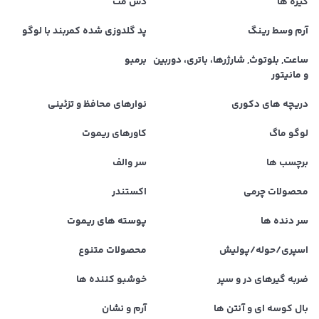
گیره ها
دش مت
آرم وسط رینگ
پد گلدوزی شده کمربند با لوگو
ساعت, بلوتوث, شارژرها، باتری، دوربین
برمبو
و مانیتور
دریچه های دکوری
نوارهای محافظ و تزئینی
لوگو ماگ
کاورهای ریموت
برچسب ها
سر والف
محصولات چرمی
اکستندر
سر دنده ها
پوسته های ریموت
اسپری/حوله/پولیش
محصولات متنوع
ضربه گیرهای در و سپر
خوشبو کننده ها
بال کوسه ای و آنتن ها
آرم و نشان