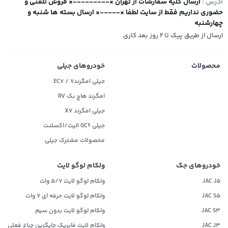
آدرس :
ارسال کلیه سفارشات از تهران ×---------× فروش تلفنی و
حضوری نداریم فقط از سایت لطفا ×-----× ارسال بسته ها شنبه و
چهارشنبه
ارسال از طریق پیک تا ۲ روز بعد کاری
محصولات
خودروهای جیلی
جیلی امگرند۷ / EC7
امگرند هاچ بک RV
جیلی امگرند X7
جیلی GC6 الیت/اکسلنت
محصولات مشترک جیلی
خودروهای جک
ولکام لوگو لایت
JAC J5
ولکام لوگو لایت 5/7 وات
JAC S5
ولکام لوگو لایت حرفه ای 7 وات
JAC S3
ولکام لوگو لایت بدون سیم
JAC J3
ولکام لایت فابریک جایگزین چراغ فعلی