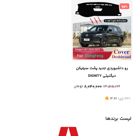
%41
رو داشبوردی جدید پشت سیلیکن
دیگنیتی DIGNITY
8,040,000
تومان
13,515,176
(23
رای
)
3.61
لیست برندها