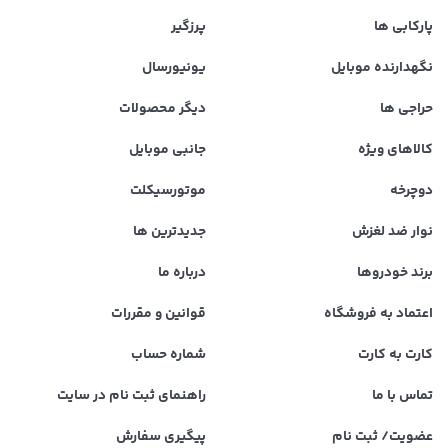
پارکابی ها
پرزگیر
نگهدارنده موبایل
یونیورسال
حراجی ها
دیگر محصولات
کالاهای ویژه
جانبی موبایل
دوچرخه
موتورسیکلت
نوار ضد لغزش
جدیدترین ها
برند خودروها
درباره ما
اعتماد به فروشگاه
قوانین و مقررات
کارت به کارت
شماره حساب
تماس با ما
راهنمای ثبت نام در سایت
عضویت/ ثبت نام
پیگیری سفارش