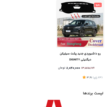
%41
رو داشبوردی جدید پشت سیلیکن
دیگنیتی DIGNITY
8,040,000
تومان
13,515,176
(23
رای
)
3.61
لیست برندها