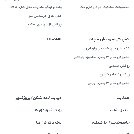
محصولات مشترک خودروهای جک
ولکام لوگو فابریک مدل های BMW
مدل های مرسدس بنز
پارکابی ال ای دی افکتدار
کفپوش - روکش - چادر
LED‌-SMD
کفپوش های 5 بعدی وارداتی
کفپوش های 3 بعدی صندوق وارداتی
روکش صندلی
روکش / چادر خودرو
کفپوش های ۳ بعدی ایرانی
هدلایت
دیلایت/مه شکن/پروژکتور
تبدیل شاپ
رو داشبوردی ها
جاسوئیچی/ جا کلیدی
برف پاک کن ها