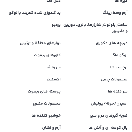
گیره ها
دش مت
آرم وسط رینگ
پد گلدوزی شده کمربند با لوگو
ساعت, بلوتوث, شارژرها، باتری، دوربین
برمبو
و مانیتور
دریچه های دکوری
نوارهای محافظ و تزئینی
لوگو ماگ
کاورهای ریموت
برچسب ها
سر والف
محصولات چرمی
اکستندر
سر دنده ها
پوسته های ریموت
اسپری/حوله/پولیش
محصولات متنوع
ضربه گیرهای در و سپر
خوشبو کننده ها
بال کوسه ای و آنتن ها
آرم و نشان