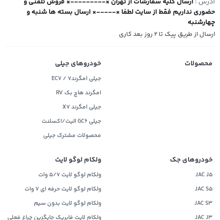
آدرس :
ارسال کلیه سفارشات از تهران ×---------× فروش تلفنی و
حضوری نداریم فقط از سایت لطفا ×-----× ارسال بسته ها شنبه و
چهارشنبه
ارسال از طریق پیک تا ۲ روز بعد کاری
محصولات
خودروهای جیلی
جیلی امگرند۷ / EC7
امگرند هاچ بک RV
جیلی امگرند X7
جیلی GC6 الیت/اکسلنت
محصولات مشترک جیلی
خودروهای جک
ولکام لوگو لایت
JAC J5
ولکام لوگو لایت 5/7 وات
JAC S5
ولکام لوگو لایت حرفه ای 7 وات
JAC S3
ولکام لوگو لایت بدون سیم
JAC J3
ولکام لایت فابریک جایگزین چراغ فعلی