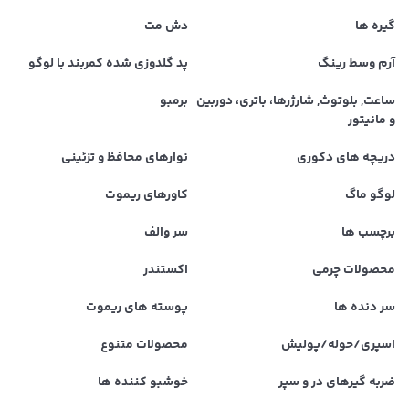
گیره ها
دش مت
آرم وسط رینگ
پد گلدوزی شده کمربند با لوگو
ساعت, بلوتوث, شارژرها، باتری، دوربین
برمبو
و مانیتور
دریچه های دکوری
نوارهای محافظ و تزئینی
لوگو ماگ
کاورهای ریموت
برچسب ها
سر والف
محصولات چرمی
اکستندر
سر دنده ها
پوسته های ریموت
اسپری/حوله/پولیش
محصولات متنوع
ضربه گیرهای در و سپر
خوشبو کننده ها