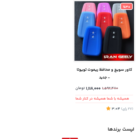
%30
کاور سویچ و محافظ ریموت تویوتا
- جدید
1,118,000
تومان
1,592,480
همیشه با شما همیشه در کنار شما
(27
رای
)
3.04
لیست برندها