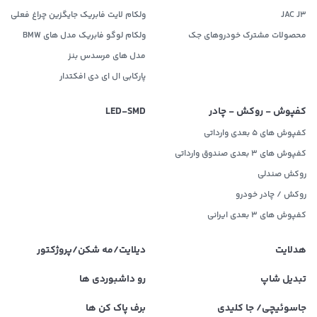
JAC J3
ولکام لایت فابریک جایگزین چراغ فعلی
محصولات مشترک خودروهای جک
ولکام لوگو فابریک مدل های BMW
مدل های مرسدس بنز
پارکابی ال ای دی افکتدار
کفپوش - روکش - چادر
LED‌-SMD
کفپوش های 5 بعدی وارداتی
کفپوش های 3 بعدی صندوق وارداتی
روکش صندلی
روکش / چادر خودرو
کفپوش های ۳ بعدی ایرانی
هدلایت
دیلایت/مه شکن/پروژکتور
تبدیل شاپ
رو داشبوردی ها
جاسوئیچی/ جا کلیدی
برف پاک کن ها