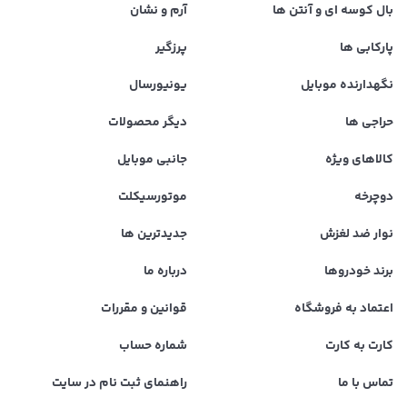
بال کوسه ای و آنتن ها
آرم و نشان
پارکابی ها
پرزگیر
نگهدارنده موبایل
یونیورسال
حراجی ها
دیگر محصولات
کالاهای ویژه
جانبی موبایل
دوچرخه
موتورسیکلت
نوار ضد لغزش
جدیدترین ها
برند خودروها
درباره ما
اعتماد به فروشگاه
قوانین و مقررات
کارت به کارت
شماره حساب
تماس با ما
راهنمای ثبت نام در سایت