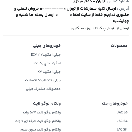
شماره تماس :
تهران - دفتر مرکزی
آدرس :
ارسال کلیه سفارشات از تهران ×---------× فروش تلفنی و
حضوری نداریم فقط از سایت لطفا ×-----× ارسال بسته ها شنبه و
چهارشنبه
ارسال از طریق پیک تا ۲ روز بعد کاری
محصولات
خودروهای جیلی
جیلی امگرند۷ / EC7
امگرند هاچ بک RV
جیلی امگرند X7
جیلی GC6 الیت/اکسلنت
محصولات مشترک جیلی
خودروهای جک
ولکام لوگو لایت
JAC J5
ولکام لوگو لایت 5/7 وات
JAC S5
ولکام لوگو لایت حرفه ای 7 وات
JAC S3
ولکام لوگو لایت بدون سیم