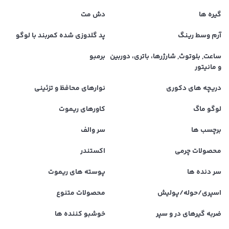
گیره ها
دش مت
آرم وسط رینگ
پد گلدوزی شده کمربند با لوگو
ساعت, بلوتوث, شارژرها، باتری، دوربین
برمبو
و مانیتور
دریچه های دکوری
نوارهای محافظ و تزئینی
لوگو ماگ
کاورهای ریموت
برچسب ها
سر والف
محصولات چرمی
اکستندر
سر دنده ها
پوسته های ریموت
اسپری/حوله/پولیش
محصولات متنوع
ضربه گیرهای در و سپر
خوشبو کننده ها