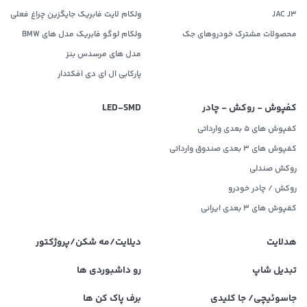
JAC J3
ولکام لایت فابریک جایگزین چراغ فعلی
محصولات مشترک خودروهای جک
ولکام لوگو فابریک مدل های BMW
مدل های مرسدس بنز
پارکابی ال ای دی افکتدار
کفپوش - روکش - چادر
LED‌-SMD
کفپوش های 5 بعدی وارداتی
کفپوش های 3 بعدی صندوق وارداتی
روکش صندلی
روکش / چادر خودرو
کفپوش های ۳ بعدی ایرانی
هدلایت
دیلایت/مه شکن/پروژکتور
تبدیل شاپ
رو داشبوردی ها
جاسوئیچی/ جا کلیدی
برف پاک کن ها