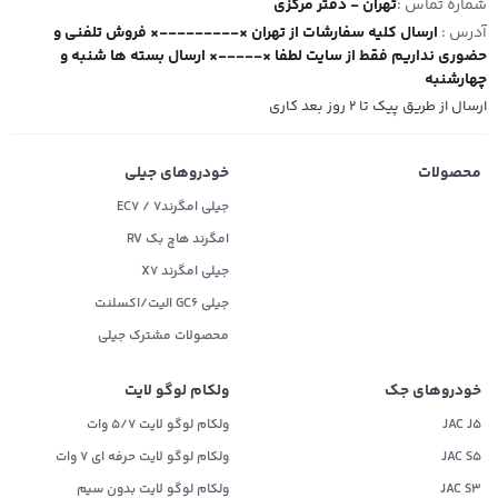
شماره تماس :
تهران - دفتر مرکزی
آدرس :
ارسال کلیه سفارشات از تهران ×---------× فروش تلفنی و
حضوری نداریم فقط از سایت لطفا ×-----× ارسال بسته ها شنبه و
چهارشنبه
ارسال از طریق پیک تا ۲ روز بعد کاری
محصولات
خودروهای جیلی
جیلی امگرند۷ / EC7
امگرند هاچ بک RV
جیلی امگرند X7
جیلی GC6 الیت/اکسلنت
محصولات مشترک جیلی
خودروهای جک
ولکام لوگو لایت
JAC J5
ولکام لوگو لایت 5/7 وات
JAC S5
ولکام لوگو لایت حرفه ای 7 وات
JAC S3
ولکام لوگو لایت بدون سیم