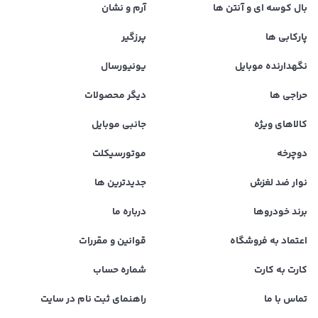
بال کوسه ای و آنتن ها
آرم و نشان
پارکابی ها
پرزگیر
نگهدارنده موبایل
یونیورسال
حراجی ها
دیگر محصولات
کالاهای ویژه
جانبی موبایل
دوچرخه
موتورسیکلت
نوار ضد لغزش
جدیدترین ها
برند خودروها
درباره ما
اعتماد به فروشگاه
قوانین و مقررات
کارت به کارت
شماره حساب
تماس با ما
راهنمای ثبت نام در سایت