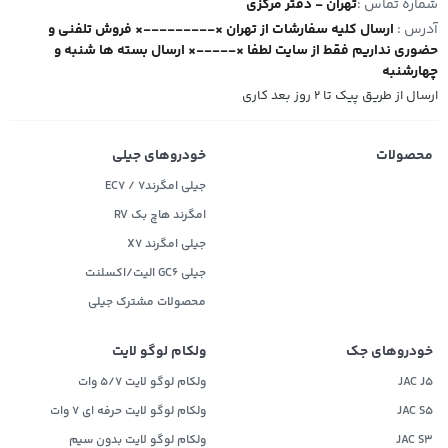
شماره تماس :
تهران - دفتر مرکزی
آدرس :
ارسال کلیه سفارشات از تهران ×---------× فروش تلفنی و
حضوری نداریم فقط از سایت لطفا ×-----× ارسال بسته ها شنبه و
چهارشنبه
ارسال از طریق پیک تا ۲ روز بعد کاری
محصولات
خودروهای جیلی
جیلی امگرند۷ / EC7
امگرند هاچ بک RV
جیلی امگرند X7
جیلی GC6 الیت/اکسلنت
محصولات مشترک جیلی
خودروهای جک
ولکام لوگو لایت
JAC J5
ولکام لوگو لایت 5/7 وات
JAC S5
ولکام لوگو لایت حرفه ای 7 وات
JAC S3
ولکام لوگو لایت بدون سیم