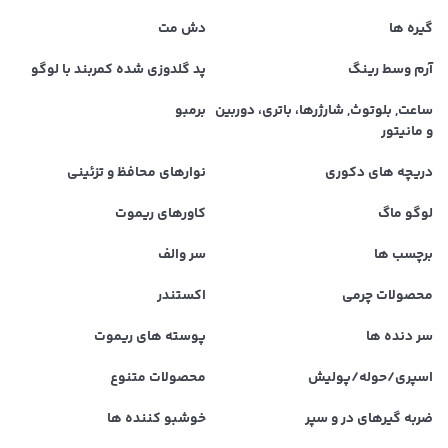
گیره ها
دش مت
آرم وسط رینگ
پد گلدوزی شده کمربند با لوگو
ساعت, بلوتوث, شارژرها، باتری، دوربین
برمبو
و مانیتور
دریچه های دکوری
نوارهای محافظ و تزئینی
لوگو ماگ
کاورهای ریموت
برچسب ها
سر والف
محصولات چرمی
اکستندر
سر دنده ها
پوسته های ریموت
اسپری/حوله/پولیش
محصولات متنوع
ضربه گیرهای در و سپر
خوشبو کننده ها