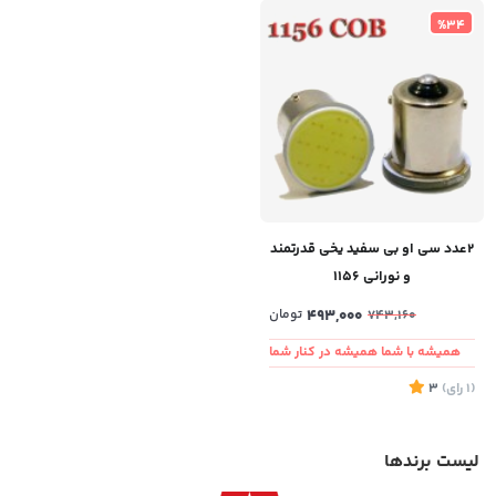
%34
۲عدد سی او بی سفید یخی قدرتمند
و نورانی 1156
493,000
تومان
743,160
همیشه با شما همیشه در کنار شما
(1
رای
)
3
لیست برندها