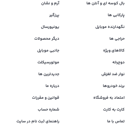
بال کوسه ای و آنتن ها
آرم و نشان
پارکابی ها
پرزگیر
نگهدارنده موبایل
یونیورسال
حراجی ها
دیگر محصولات
کالاهای ویژه
جانبی موبایل
دوچرخه
موتورسیکلت
نوار ضد لغزش
جدیدترین ها
برند خودروها
درباره ما
اعتماد به فروشگاه
قوانین و مقررات
کارت به کارت
شماره حساب
تماس با ما
راهنمای ثبت نام در سایت