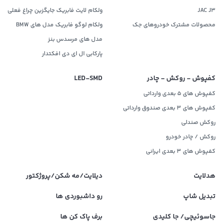
JAC J3
ولکام لایت فابریک جایگزین چراغ فعلی
محصولات مشترک خودروهای جک
ولکام لوگو فابریک مدل های BMW
مدل های مرسدس بنز
پارکابی ال ای دی افکتدار
کفپوش - روکش - چادر
LED‌-SMD
کفپوش های 5 بعدی وارداتی
کفپوش های 3 بعدی صندوق وارداتی
روکش صندلی
روکش / چادر خودرو
کفپوش های ۳ بعدی ایرانی
هدلایت
دیلایت/مه شکن/پروژکتور
تبدیل شاپ
رو داشبوردی ها
جاسوئیچی/ جا کلیدی
برف پاک کن ها