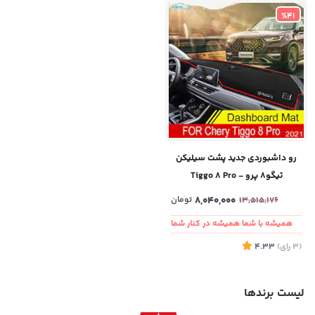
%41
رو داشبوردی جدید پشت سیلیکن
تیگو۸ پرو - Tiggo 8 Pro
8,040,000
تومان
13,515,176
همیشه با شما همیشه در کنار شما
(3
رای
)
4.33
لیست برندها