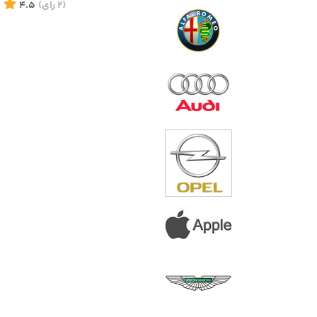
(2
رای
)
4.5