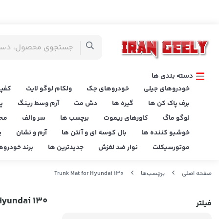
دسته بندی ها
خودروهای جیلی
خودروهای جک
ولکام لوگو لایت
کفپو
برف پاک کن ها
گیره ها
دش مت
آرم وسط رینگ
پ
لوگو ماگ
کاورهای ریموت
برچسب ها
سر والف
مح
خوشبو کننده ها
بال کوسه ای و آنتن ها
آرم و نشان
پ
موتورسیکلت
نوار ضد لغزش
جدیدترین ها
برند خودروه
صفحه اصلی
برچسب‌ها
Trunk Mat for Hyundai 130
 Hyundai 130
فیلتر