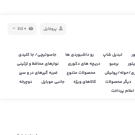
پروفایل
0
کالا
ر
تبدیل شاپ
رو داشبوردی ها
جاسوئیچی/ جا کلیدی
یتور
برمبو
دریچه های دکوری
نوارهای محافظ و تزئینی
ی/حوله/پولیش
محصولات متنوع
ضربه گیرهای در و سپر
دیگر محصولات
کالاهای ویژه
جانبی موبایل
دوچرخه
علام پرداخت