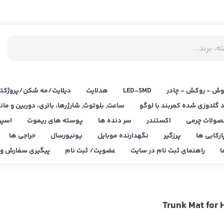
ش - روکش - چادر
LED‌-SMD
هدلایت
دیلایت/مه شکن/پروژکتو
د گلدوزی شده کمربند با لوگو
ساعت, بلوتوث, شارژرها، باتری، دوربین و مان
صولات چرمی
اکستندر
سر دنده ها
پوسته های ریموت
اسپر
ارکابی ها
پرزگیر
نگهدارنده موبایل
یونیورسال
حراجی ها
ا
راهنمای ثبت نام در سایت
عضویت/ ثبت نام
پیگیری سفارش و ا
Trunk Mat for