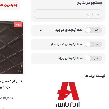
جستجو در نتایج
جدیدترین ها
%58
فقط آیتم‌های موجود
خیر
بله
فقط آیتم‌های تخفیف دار
خیر
بله
فقط آیتم‌های ویژه
خیر
بله
لیست برندها
قیمت ویژ
7,611,738