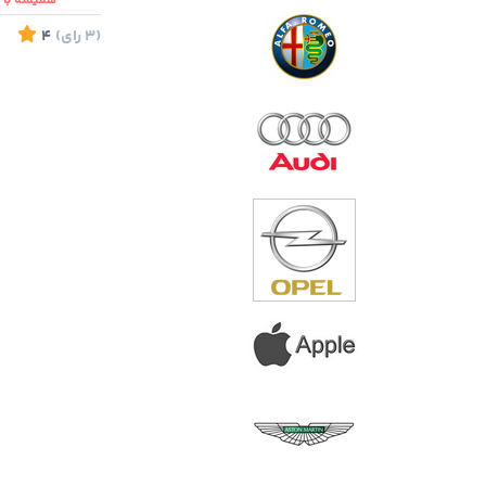
همیشه با ش
(3
رای
)
4