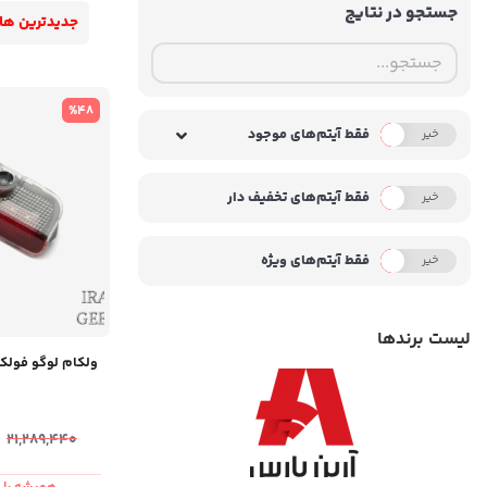
جستجو در نتایج
جدیدترین ها
%48
فقط آیتم‌های موجود
خیر
بله
فقط آیتم‌های تخفیف دار
خیر
بله
فقط آیتم‌های ویژه
خیر
بله
لیست برندها
ولکام لوگو فولکس
0
21,289,440