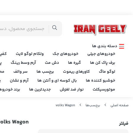
دسته بندی ها
خودروهای جیلی
خودروهای جک
ولکام لوگو لایت
کفپو
برف پاک کن ها
گیره ها
دش مت
آرم وسط رینگ
پ
لوگو ماگ
کاورهای ریموت
برچسب ها
سر والف
مح
خوشبو کننده ها
بال کوسه ای و آنتن ها
آرم و نشان
پ
موتورسیکلت
نوار ضد لغزش
جدیدترین ها
برند خودروه
صفحه اصلی
برچسب‌ها
volks Wagon
volks Wagon
فیلتر