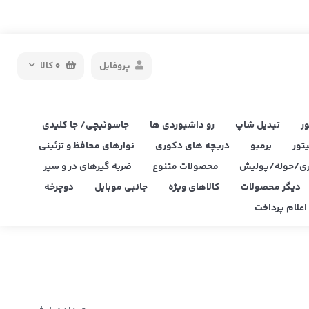
پروفایل
0
کالا
ر
تبدیل شاپ
رو داشبوردی ها
جاسوئیچی/ جا کلیدی
یتور
برمبو
دریچه های دکوری
نوارهای محافظ و تزئینی
ی/حوله/پولیش
محصولات متنوع
ضربه گیرهای در و سپر
دیگر محصولات
کالاهای ویژه
جانبی موبایل
دوچرخه
علام پرداخت