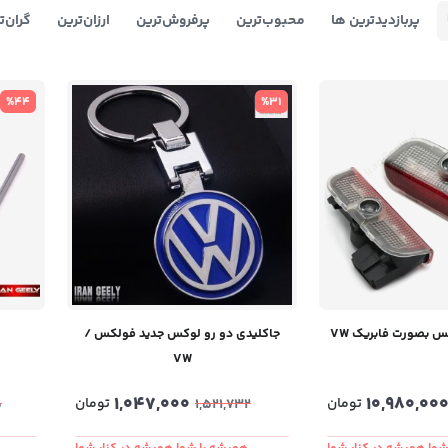
پربازدیدترین ها
محبوب‌‌ترین
پرفروش‌ترین
ارزان‌ترین
گران‌ت
%44
%31
 بصورت فابریک VW
جاکلیدی دو رو لوکس جدید فولکس /
ا
VW
1,047,000
10,980,00
تومان
تومان
5
1,521,732