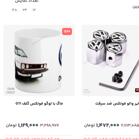
تعداد نمایش
رین
48
24
12
%66
یر والو فولکس ضد سرقت
ماگ با لوگو فولکس گلف GTI
1,129,000
1,472,000
تومان
تومان
3,298,977
2,613,08