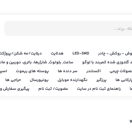
ش - روکش - چادر
LED‌-SMD
هدلایت
دیلایت/مه شکن/پروژکتو
د گلدوزی شده کمربند با لوگو
ساعت, بلوتوث, شارژرها، باتری، دوربین و مان
صولات چرمی
اکستندر
سر دنده ها
پوسته های ریموت
اسپر
ارکابی ها
پرزگیر
نگهدارنده موبایل
یونیورسال
حراجی ها
ا
راهنمای ثبت نام در سایت
عضویت/ ثبت نام
پیگیری سفارش و ا