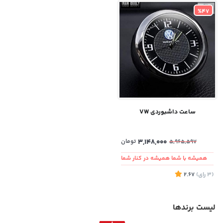
%47
ساعت داشبوردی VW
3,148,000
تومان
5,965,597
همیشه با شما همیشه در کنار شما
(3
رای
)
2.67
لیست برندها