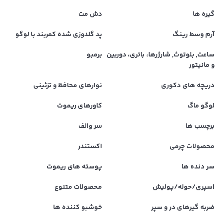
گیره ها
دش مت
آرم وسط رینگ
پد گلدوزی شده کمربند با لوگو
ساعت, بلوتوث, شارژرها، باتری، دوربین
برمبو
و مانیتور
دریچه های دکوری
نوارهای محافظ و تزئینی
لوگو ماگ
کاورهای ریموت
برچسب ها
سر والف
محصولات چرمی
اکستندر
سر دنده ها
پوسته های ریموت
اسپری/حوله/پولیش
محصولات متنوع
ضربه گیرهای در و سپر
خوشبو کننده ها