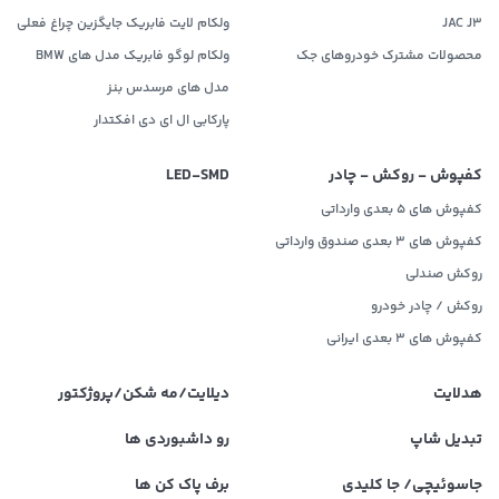
JAC J3
ولکام لایت فابریک جایگزین چراغ فعلی
محصولات مشترک خودروهای جک
ولکام لوگو فابریک مدل های BMW
مدل های مرسدس بنز
پارکابی ال ای دی افکتدار
کفپوش - روکش - چادر
LED‌-SMD
کفپوش های 5 بعدی وارداتی
کفپوش های 3 بعدی صندوق وارداتی
روکش صندلی
روکش / چادر خودرو
کفپوش های ۳ بعدی ایرانی
هدلایت
دیلایت/مه شکن/پروژکتور
تبدیل شاپ
رو داشبوردی ها
جاسوئیچی/ جا کلیدی
برف پاک کن ها