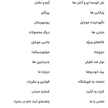
بال کوسه ای و آنتن ها
آرم و نشان
پارکابی ها
پرزگیر
نگهدارنده موبایل
یونیورسال
حراجی ها
دیگر محصولات
کالاهای ویژه
جانبی موبایل
دوچرخه
موتورسیکلت
نوار ضد لغزش
جدیدترین ها
برند خودروها
درباره ما
اعتماد به فروشگاه
قوانین و مقررات
کارت به کارت
شماره حساب
تماس با ما
راهنمای ثبت نام در سایت