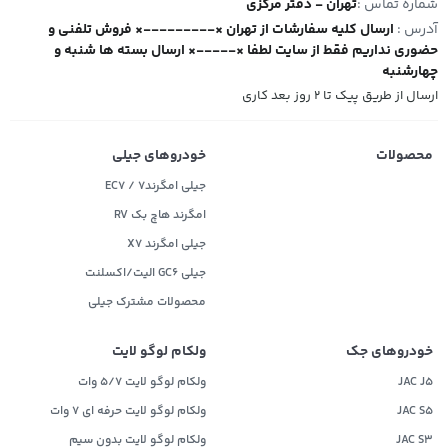
شماره تماس :
تهران - دفتر مرکزی
آدرس :
ارسال کلیه سفارشات از تهران ×---------× فروش تلفنی و
حضوری نداریم فقط از سایت لطفا ×-----× ارسال بسته ها شنبه و
چهارشنبه
ارسال از طریق پیک تا ۲ روز بعد کاری
محصولات
خودروهای جیلی
جیلی امگرند۷ / EC7
امگرند هاچ بک RV
جیلی امگرند X7
جیلی GC6 الیت/اکسلنت
محصولات مشترک جیلی
خودروهای جک
ولکام لوگو لایت
JAC J5
ولکام لوگو لایت 5/7 وات
JAC S5
ولکام لوگو لایت حرفه ای 7 وات
JAC S3
ولکام لوگو لایت بدون سیم